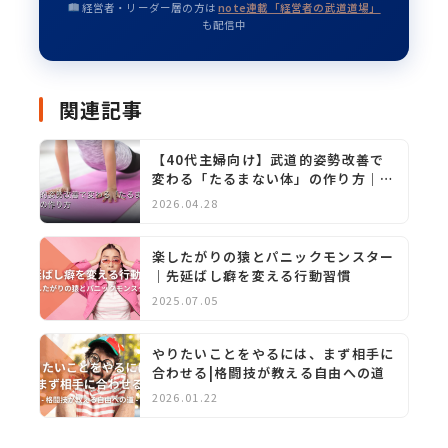
経営者・リーダー層の方は
note連載「経営者の武道道場」
も配信中
関連記事
【40代主婦向け】武道的姿勢改善で
変わる「たるまない体」の作り方｜池
田駅近の道場が解説
2026.04.28
楽したがりの猿とパニックモンスター
｜先延ばし癖を変える行動習慣
2025.07.05
やりたいことをやるには、まず相手に
合わせる|格闘技が教える自由への道
2026.01.22