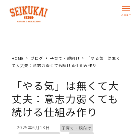
メ
イ
ン
コ
ン
テ
ン
HOME
ブログ
子育て・親向け
「やる気」は無く
ツ
て大丈夫：意志力弱くても続ける仕組み作り
へ
「やる気」は無くて大
移
動
丈夫：意志力弱くても
続ける仕組み作り
ブログカテゴリー
2025年6月13日
子育て・親向け
投稿日