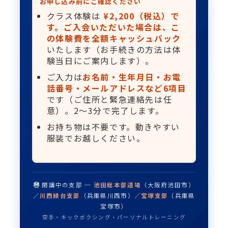
お申し込み前にご確認ください
クラス体験は
¥2,200（税込）で
す。ご入会いただいた場合は、こ
の体験費を全額キャッシュバック
いたします（お手続きの方法は体
験当日にご案内します）。
ご入力は
お名前・生年月日・お電
話番号・メールアドレスなど6項目
です（ご住所と緊急連絡先は任
意）。2〜3分で完了します。
お持ち物は不要です。動きやすい
服装でお越しください。
開講中の支部 ─
池田総本部道場
（大阪府池田市）
／
川西緑台支部
（兵庫県川西市）／
宝塚支部
（兵庫県
宝塚市）
空手・キックボクシング・パーソナルトレーニング