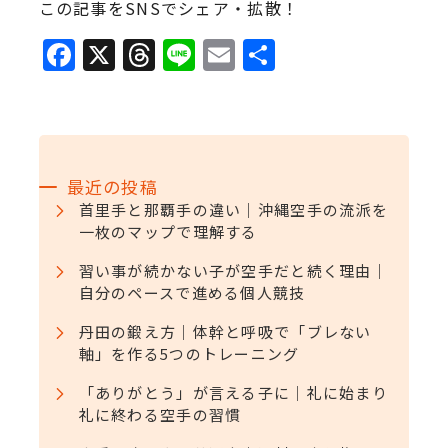
この記事をSNSでシェア・拡散！
F
X
T
Li
E
共
a
h
n
m
有
c
r
e
ai
e
e
l
b
a
最近の投稿
o
d
首里手と那覇手の違い｜沖縄空手の流派を
一枚のマップで理解する
o
s
k
習い事が続かない子が空手だと続く理由｜
自分のペースで進める個人競技
丹田の鍛え方｜体幹と呼吸で「ブレない
軸」を作る5つのトレーニング
「ありがとう」が言える子に｜礼に始まり
礼に終わる空手の習慣