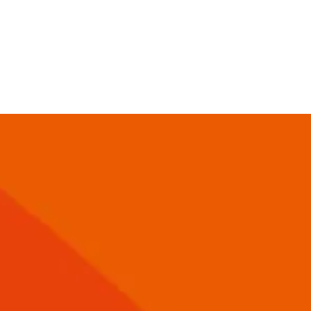
道場案内
プログラム
料金
ス