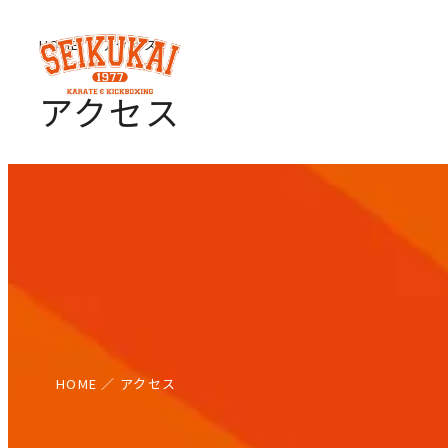
メ
HOME
アクセス
イ
ン
アクセス
コ
ン
テ
ン
ツ
へ
移
動
HOME
／
アクセス