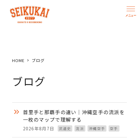
メ
イ
ン
コ
ン
テ
ン
HOME
ブログ
ツ
へ
ブログ
移
動
首里手と那覇手の違い｜沖縄空手の流派を
一枚のマップで理解する
2026年8月7日
武道史
流派
沖縄空手
空手
投稿日