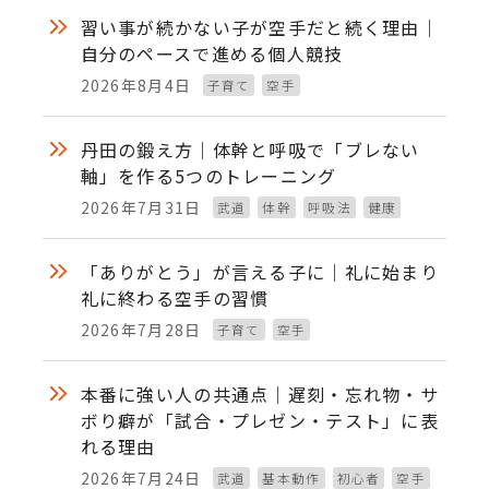
習い事が続かない子が空手だと続く理由｜
自分のペースで進める個人競技
2026年8月4日
子育て
空手
投稿日
丹田の鍛え方｜体幹と呼吸で「ブレない
軸」を作る5つのトレーニング
2026年7月31日
武道
体幹
呼吸法
健康
投稿日
「ありがとう」が言える子に｜礼に始まり
礼に終わる空手の習慣
2026年7月28日
子育て
空手
投稿日
本番に強い人の共通点｜遅刻・忘れ物・サ
ボり癖が「試合・プレゼン・テスト」に表
れる理由
2026年7月24日
武道
基本動作
初心者
空手
投稿日