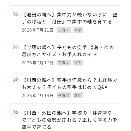
【池田の親へ】集中力が続かない子に｜空
手の呼吸と「丹田」で集中の軸を育てる
2026年7月21日
子育て
空手
投稿日
【宝塚の親へ】子どもの空手 道着・帯の
選び方とサイズ・お手入れガイド
2026年7月17日
子育て
空手
投稿日
【川西の親へ】空手は何歳から？未経験で
も大丈夫？子どもの空手はじめてQ&A
2026年7月14日
子育て
空手
投稿日
【川西・池田の親へ】学校の「体育座り」
で子どもの姿勢が崩れる？正しく座る力を
空手で育てる