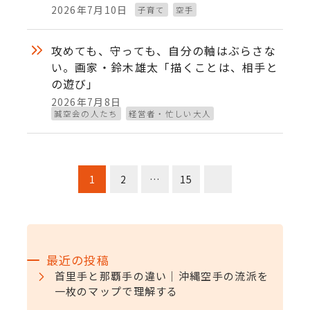
2026年7月10日
子育て
空手
投稿日
攻めても、守っても、自分の軸はぶらさな
い。画家・鈴木雄太「描くことは、相手と
の遊び」
2026年7月8日
投稿日
誠空会の人たち
経営者・忙しい大人
投
1
2
…
15
稿
の
最近の投稿
ペ
首里手と那覇手の違い｜沖縄空手の流派を
一枚のマップで理解する
ー