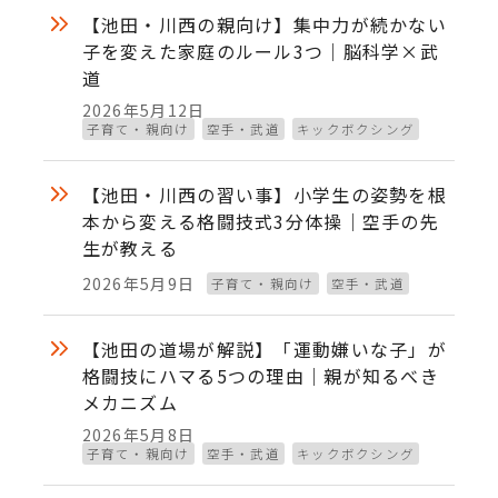
【池田・川西の親向け】集中力が続かない
子を変えた家庭のルール3つ｜脳科学×武
道
2026年5月12日
投稿日
子育て・親向け
空手・武道
キックボクシング
【池田・川西の習い事】小学生の姿勢を根
本から変える格闘技式3分体操｜空手の先
生が教える
2026年5月9日
子育て・親向け
空手・武道
投稿日
【池田の道場が解説】「運動嫌いな子」が
格闘技にハマる5つの理由｜親が知るべき
メカニズム
2026年5月8日
投稿日
子育て・親向け
空手・武道
キックボクシング