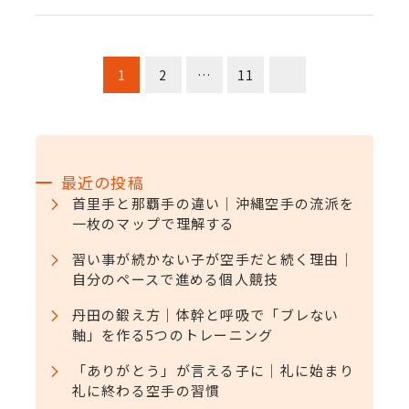
投
1
2
…
11
稿
の
最近の投稿
ペ
首里手と那覇手の違い｜沖縄空手の流派を
一枚のマップで理解する
ー
習い事が続かない子が空手だと続く理由｜
ジ
自分のペースで進める個人競技
送
丹田の鍛え方｜体幹と呼吸で「ブレない
軸」を作る5つのトレーニング
り
「ありがとう」が言える子に｜礼に始まり
礼に終わる空手の習慣