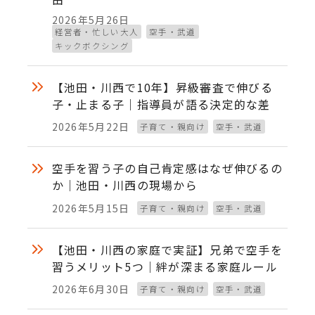
2026年5月26日
投稿日
経営者・忙しい大人
空手・武道
キックボクシング
【池田・川西で10年】昇級審査で伸びる
子・止まる子｜指導員が語る決定的な差
2026年5月22日
子育て・親向け
空手・武道
投稿日
空手を習う子の自己肯定感はなぜ伸びるの
か｜池田・川西の現場から
2026年5月15日
子育て・親向け
空手・武道
投稿日
【池田・川西の家庭で実証】兄弟で空手を
習うメリット5つ｜絆が深まる家庭ルール
2026年6月30日
子育て・親向け
空手・武道
投稿日