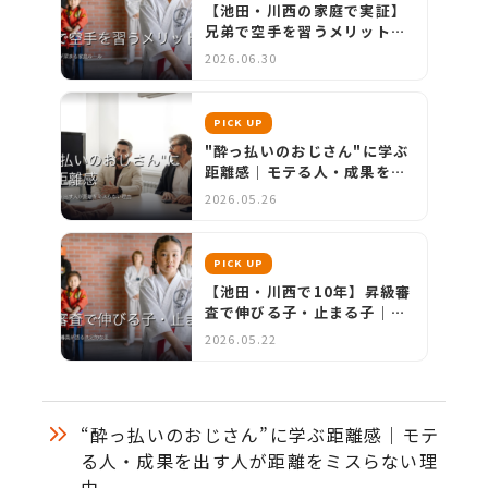
【池田・川西の家庭で実証】
兄弟で空手を習うメリット5
つ｜絆が深まる家庭ルール
2026.06.30
PICK UP
"酔っ払いのおじさん"に学ぶ
距離感｜モテる人・成果を出
す人が距離をミスらない理由
2026.05.26
PICK UP
【池田・川西で10年】昇級審
査で伸びる子・止まる子｜指
導員が語る決定的な差
2026.05.22
“酔っ払いのおじさん”に学ぶ距離感｜モテ
る人・成果を出す人が距離をミスらない理
由