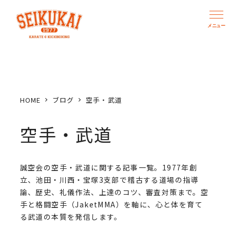
メ
イ
ン
コ
ン
テ
ン
HOME
ブログ
空手・武道
ツ
へ
空手・武道
移
動
誠空会の空手・武道に関する記事一覧。1977年創
立、池田・川西・宝塚3支部で稽古する道場の指導
論、歴史、礼儀作法、上達のコツ、審査対策まで。空
手と格闘空手（JaketMMA）を軸に、心と体を育て
る武道の本質を発信します。