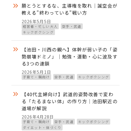
勝とうとするな、主導権を取れ｜誠空会が
教える”終わっている”戦い方
2026年5月5日
投稿日
経営者・忙しい大人
空手・武道
キックボクシング
【池田・川西の親へ】体幹が弱い子の「姿
勢崩壊ドミノ」｜勉強・運動・心に波及す
る3つの連鎖
2026年5月1日
投稿日
子育て・親向け
空手・武道
キックボクシング
【40代主婦向け】武道的姿勢改善で変わ
る「たるまない体」の作り方｜池田駅近の
道場が解説
2026年4月28日
投稿日
子育て・親向け
空手・武道
キックボクシング
ダイエット・体づくり