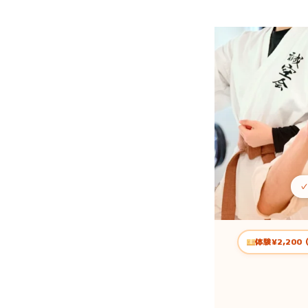
メ
イ
ン
コ
ン
テ
ン
ツ
へ
移
✓
動
体験¥2,20