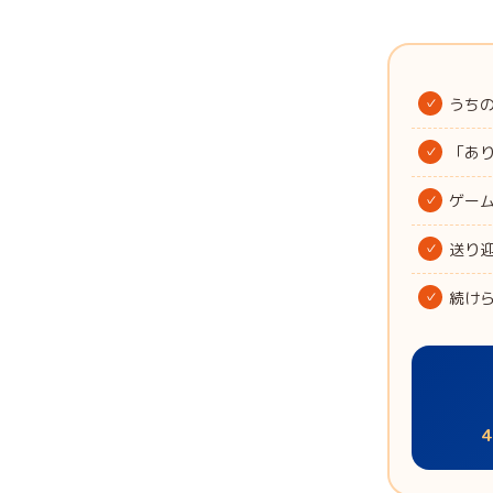
うち
「あ
ゲー
送り
続け