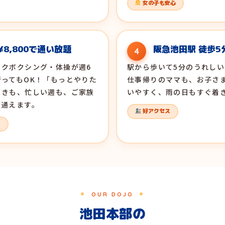
女の子も安心
¥8,800で通い放題
阪急池田駅 徒歩5
4
ックボクシング・体操が週6
駅から歩いて5分のうれし
行ってもOK！「もっとやりた
仕事帰りのママも、お子さ
ときも、忙しい週も、ご家族
いやすく、雨の日もすぐ着
で通えます。
好アクセス
◎
OUR DOJO
池田本部の