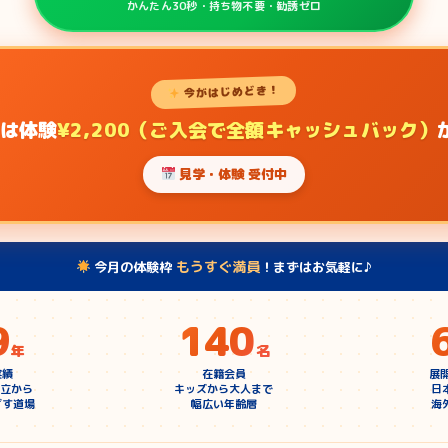
かんたん30秒・持ち物不要・勧誘ゼロ
今がはじめどき！
は体験
¥2,200（ご入会で全額キャッシュバック）
見学・体験 受付中
もうすぐ満員
今月の体験枠
！まずはお気軽に♪
9
140
年
名
実績
在籍会員
展
創立から
キッズから大人まで
日
ざす道場
幅広い年齢層
海