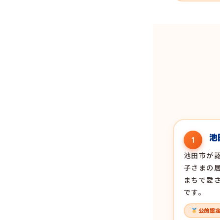
池
1
池田市が
子さまの
まちで愛
です。
公的認