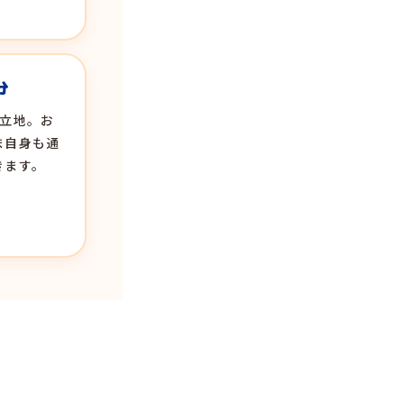
分
い立地。お
ま自身も通
きます。