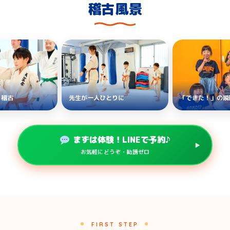
稽古風景
く稽古
先生が一人ひとりに
「できた！」の瞬
まずは体験！LINEで予約♪
お気軽にどうぞ・勧誘ゼロ
FIRST STEP