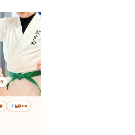
から
要
私服OK