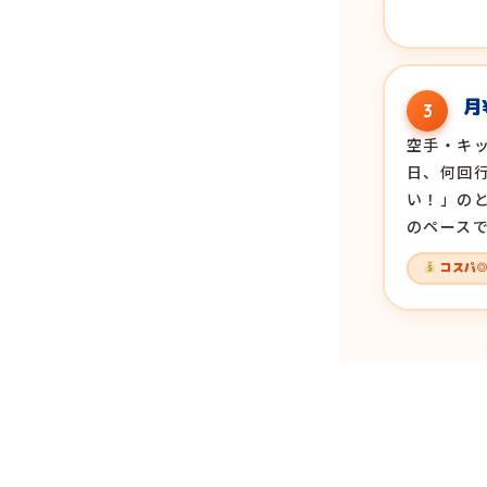
月
3
空手・キ
日、何回
い！」の
のペース
コスパ