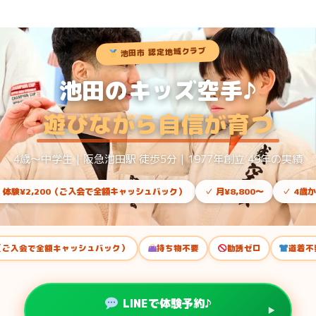
池田市 認定地域クラブ
池田のキッズ空手♪
遊びながら自信が育つ
4歳〜中学生｜阪急池田駅 徒歩5分｜1977年創立 49年の実績
 体験¥2,200（ご入会で全額キャッシュバック）
✓ 月¥8,800〜
✓ 4歳
0（ご入会で全額キャッシュバック）
持ち物不要
勧誘ゼロ
道着不
LINEで体験予約♪