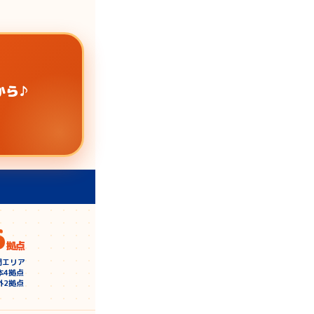
から♪
6
拠点
開エリア
本4拠点
外2拠点