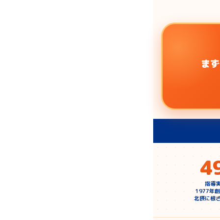
まず
4
指導
1977年
北摂に根