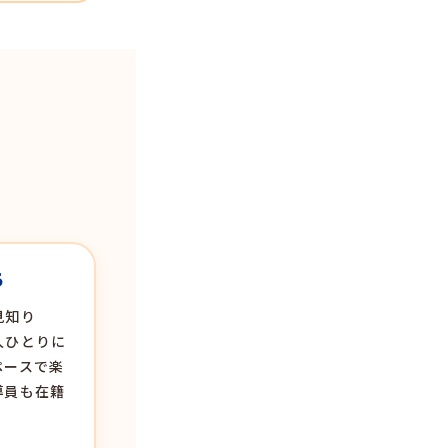
る
見知り
人ひとりに
ペースで楽
導員も在籍
。