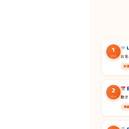
1
お名
STEP
所要
2
動き
STEP
準