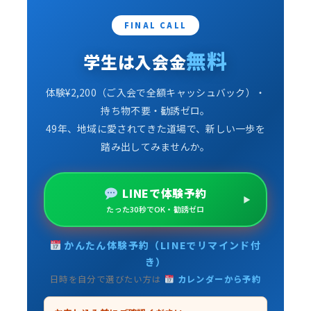
FINAL CALL
無料
学生は入会金
体験¥2,200（ご入会で全額キャッシュバック）・
持ち物不要・勧誘ゼロ。
49年、地域に愛されてきた道場で、新しい一歩を
踏み出してみませんか。
LINEで体験予約
たった30秒でOK・勧誘ゼロ
かんたん体験予約（LINEでリマインド付
き）
日時を自分で選びたい方は
カレンダーから予約