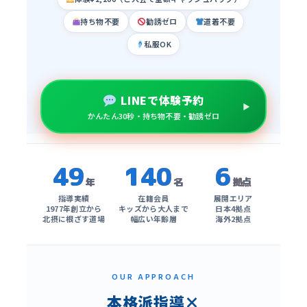
持ち物不要
勧誘ゼロ
道着不要
私服OK
LINEで体験予約
かんたん30秒・持ち物不要・勧誘ゼロ
49
140
6
年
名
拠点
指導実績
在籍会員
展開エリア
1977年創立から
キッズから大人まで
日本4拠点
北摂に根ざす道場
幅広い年齢層
海外2拠点
OUR APPROACH
本格派指導×