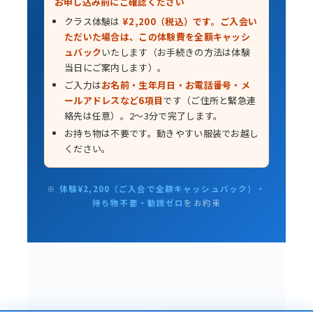
お申し込み前にご確認ください
クラス体験は
¥2,200（税込）です。ご入会い
ただいた場合は、この体験費を全額キャッシ
ュバック
いたします（お手続きの方法は体験
当日にご案内します）。
ご入力は
お名前・生年月日・お電話番号・メ
ールアドレスなど6項目
です（ご住所と緊急連
絡先は任意）。2〜3分で完了します。
お持ち物は不要です。動きやすい服装でお越し
ください。
※
体験¥2,200（ご入会で全額キャッシュバック）・
持ち物不要・勧誘ゼロ
をお約束