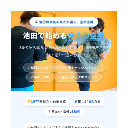
メ
イ
ン
池田の本気の大人が選ぶ、空手道場
コ
池田で始める
大人の空手
ン
テ
30代から始めた未経験者も在籍中｜池田駅徒歩5
ン
分・週1〜通い放題
ツ
✓ 体験¥2,200（ご入会で全額キャッシュバック）
へ
✓ 月¥11,000
✓ 空手・キックボクシング
移
動
1977
年創立・49年実績
国内
140名
在籍
日本4・海外2
6拠点
体験¥2,200（ご入会で全額キャッシュバック）