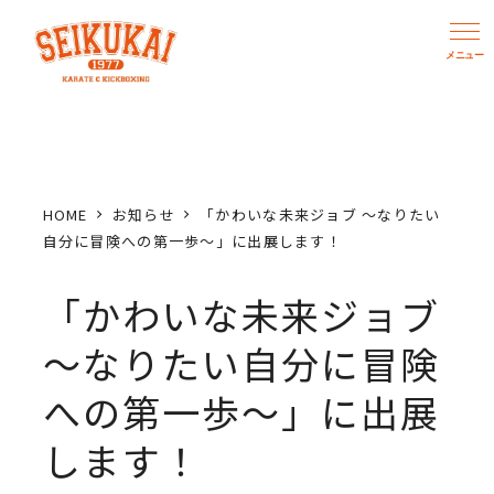
メ
イ
ン
コ
ン
テ
ン
HOME
お知らせ
「かわいな未来ジョブ ～なりたい
ツ
自分に冒険への第一歩～」に出展します！
へ
「かわいな未来ジョブ
移
動
～なりたい自分に冒険
への第一歩～」に出展
します！