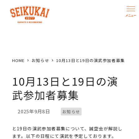
メ
イ
ン
コ
ン
テ
ン
HOME
お知らせ
10月13日と19日の演武参加者募集
ツ
へ
10月13日と19日の演
移
武参加者募集
動
カテゴリー
2025年9月8日
お知らせ
投稿日
と19日の演武参加者募集について、誠空会が解説し
ます。以下の日程にて演武を予定しております。