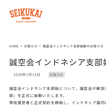
メ
イ
ン
コ
ン
テ
ン
HOME
お知らせ
誠空会インドネシア支部始動のお知らせ
ツ
へ
誠空会インドネシア支部
移
動
カテゴリー
2026年2月25日
お知らせ
投稿日
誠空会インドネシア支部始について、誠空会が解説し
部」を正式に始動いたします。
現地運営者と正式契約を締結し、インドネシア国内