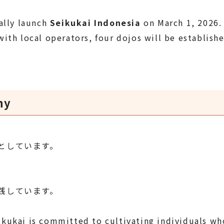
ally launch
Seikukai Indonesia
on March 1, 2026.
ith local operators, four dojos will be establish
hy
としています。
践しています。
kukai is committed to cultivating individuals wh