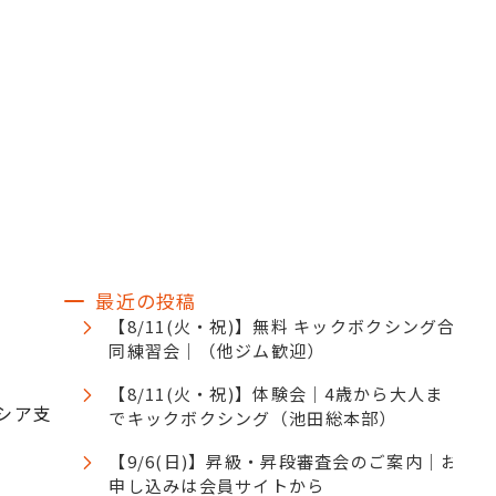
お知らせ
ブログ
メディア掲載
ケジュール
アクセス
よくある質問
最近の投稿
【8/11(火・祝)】無料 キックボクシング合
同練習会｜（他ジム歓迎）
【8/11(火・祝)】体験会｜4歳から大人ま
シア支
でキックボクシング（池田総本部）
【9/6(日)】昇級・昇段審査会のご案内｜お
申し込みは会員サイトから