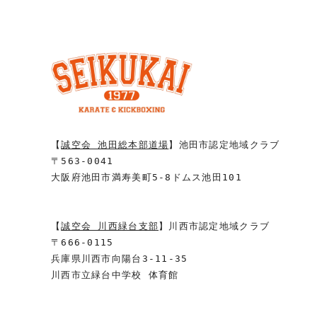
【
誠空会 池田総本部道場
】池田市認定地域クラブ
〒563-0041
大阪府池田市満寿美町5-8ドムス池田101
【
誠空会 川西緑台支部
】川西市認定地域クラブ
〒666-0115
兵庫県川西市向陽台3-11-35
川西市立緑台中学校 体育館