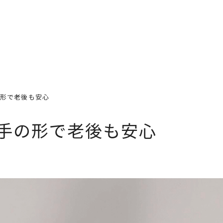
道場案内
プログラム
料金
ス
の形で老後も安心
空手の形で老後も安心