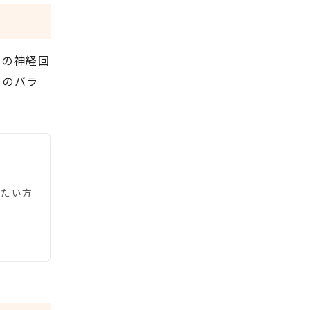
脳の神経回
身のバラ
びたい方