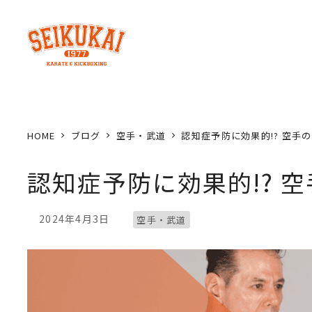
メ
イ
ン
コ
ン
テ
ン
HOME
ブログ
空手・武道
認知症予防に効果的!? 空手
ツ
へ
認知症予防に効果的!? 
移
動
ブログカテゴリー
2024年4月3日
空手・武道
投稿日