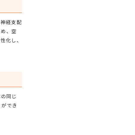
型神経支配
ため、空
活性化し、
体の同じ
とができ