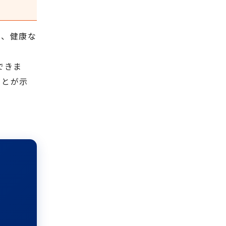
で、健康な
できま
ことが示