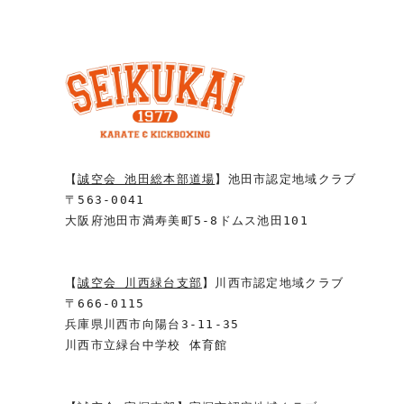
【
誠空会 池田総本部道場
】池田市認定地域クラブ
〒563-0041
大阪府池田市満寿美町5-8ドムス池田101
【
誠空会 川西緑台支部
】川西市認定地域クラブ
〒666-0115
兵庫県川西市向陽台3-11-35
川西市立緑台中学校 体育館