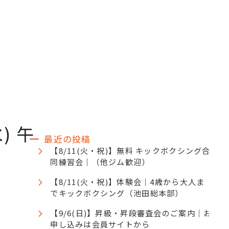
お知らせ
ブログ
メディア掲載
ケジュール
アクセス
よくある質問
) 午
最近の投稿
【8/11(火・祝)】無料 キックボクシング合
同練習会｜（他ジム歓迎）
【8/11(火・祝)】体験会｜4歳から大人ま
でキックボクシング（池田総本部）
【9/6(日)】昇級・昇段審査会のご案内｜お
申し込みは会員サイトから