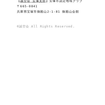
【
誠空会 宝塚支部
】宝塚市認定地域クラブ
〒665-0841
兵庫県宝塚市御殿山2-1-81 御殿山会館
©誠空会 All Rights Reserved.