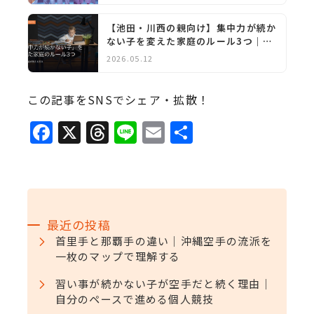
【池田・川西の親向け】集中力が続か
ない子を変えた家庭のルール3つ｜脳
科学×武道
2026.05.12
この記事をSNSでシェア・拡散！
F
X
T
Li
E
共
a
h
n
m
有
c
r
e
ai
e
e
l
b
a
最近の投稿
o
d
首里手と那覇手の違い｜沖縄空手の流派を
一枚のマップで理解する
o
s
k
習い事が続かない子が空手だと続く理由｜
自分のペースで進める個人競技