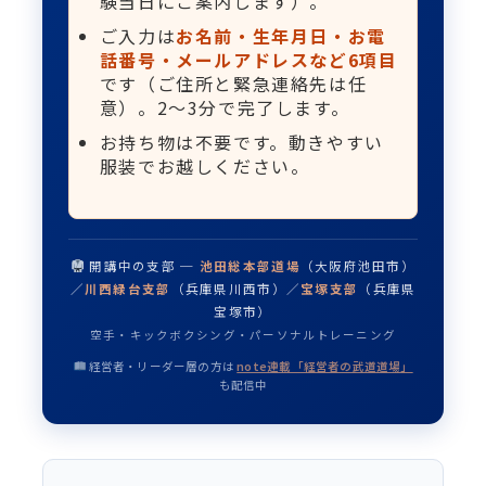
験当日にご案内します）。
ご入力は
お名前・生年月日・お電
話番号・メールアドレスなど6項目
です（ご住所と緊急連絡先は任
意）。2〜3分で完了します。
お持ち物は不要です。動きやすい
服装でお越しください。
開講中の支部 ─
池田総本部道場
（大阪府池田市）
／
川西緑台支部
（兵庫県川西市）／
宝塚支部
（兵庫県
宝塚市）
空手・キックボクシング・パーソナルトレーニング
経営者・リーダー層の方は
note連載「経営者の武道道場」
も配信中