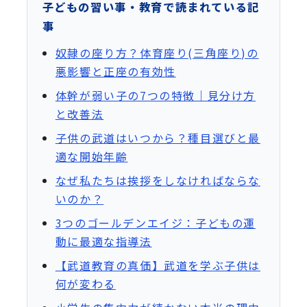
子どもの習い事・教育で読まれている記
事
奴隷の座り方？体育座り(三角座り)の
悪影響と正座の有効性
体幹が弱い子の7つの特徴｜見分け方
と改善法
子供の武道はいつから？種目選びと最
適な開始年齢
なぜ私たちは挨拶をしなければならな
いのか？
3つのゴールデンエイジ：子どもの運
動に最適な指導法
【武道教育の真価】武道を学ぶ子供は
何が変わる