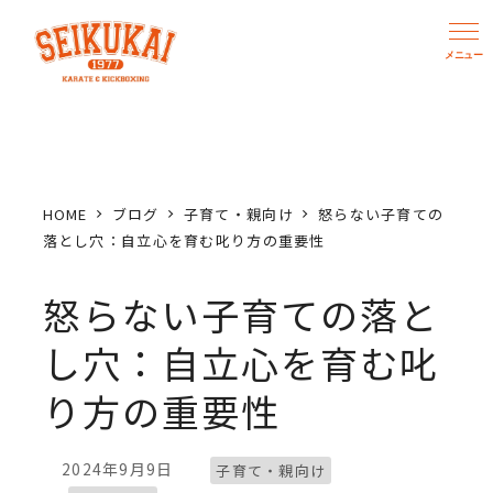
メ
イ
ン
コ
ン
テ
ン
HOME
ブログ
子育て・親向け
怒らない子育ての
ツ
落とし穴：自立心を育む叱り方の重要性
へ
怒らない子育ての落と
移
動
し穴：自立心を育む叱
り方の重要性
ブログカテゴリー
2024年9月9日
子育て・親向け
投稿日