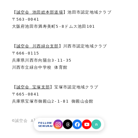
【
誠空会 池田総本部道場
】池田市認定地域クラブ
〒563-0041
大阪府池田市満寿美町5-8ドムス池田101
【
誠空会 川西緑台支部
】川西市認定地域クラブ
〒666-0115
兵庫県川西市向陽台3-11-35
川西市立緑台中学校 体育館
【
誠空会 宝塚支部
】宝塚市認定地域クラブ
〒665-0841
兵庫県宝塚市御殿山2-1-81 御殿山会館
©誠空会 All Rights Reserved.
入会
体験
FOLLOW
n
SEIKUKAI