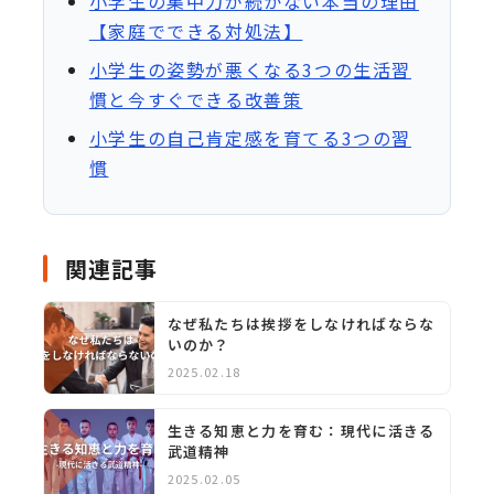
小学生の集中力が続かない本当の理由
【家庭でできる対処法】
小学生の姿勢が悪くなる3つの生活習
慣と今すぐできる改善策
小学生の自己肯定感を育てる3つの習
慣
関連記事
なぜ私たちは挨拶をしなければならな
いのか？
2025.02.18
生きる知恵と力を育む：現代に活きる
武道精神
2025.02.05