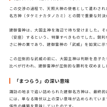
この交渉の過程で、天照大神の使者として遣わされ
名方神（タケミナカタノカミ）との間で重要な対決
建御雷神は、大国主神を海辺で待ち受けました。そ
（安座）するという、特筆すべきものでした。鋭利
さに神の業であり、建御雷神の「武威」を如実に示
この圧倒的な武威の前に、大国主神は判断を息子た
比べが行われ、建御雷神が圧倒的な勝利を収めまし
「まつらう」の深い意味
諏訪の地まで追い詰められた建御名方神は、最終的
には、単なる降伏以上の深い意味が込められていま
係性の構築を意味していたのです。