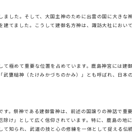
しました。そして、大国主神のために出雲の国に大きな
を建てました。こうして建御名方神は、諏訪大社におい
して極めて重要な位置を占めています。鹿島神宮には建
「武甕槌神（たけみかづちのかみ）」とも呼ばれ、日本
です。祭神である建御雷神は、前述の国譲りの神話で重
厄除け」として広く信仰されています。特に、鹿島の地
して知られ、武道の技と心の修練を一体として捉える伝