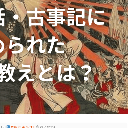
.19
|
更新 2026.07.31
|
⏱ 読了 約9分