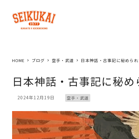
メ
イ
ン
コ
ン
テ
ン
HOME
ブログ
空手・武道
日本神話・古事記に秘められ
ツ
へ
日本神話・古事記に秘め
移
動
ブログカテゴリー
2024年12月19日
空手・武道
投稿日