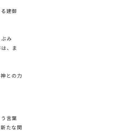
ある建御
あぶみ
作は、ま
方神との力
いう言葉
、新たな関