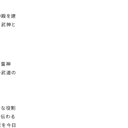
神殿を建
て武神と
御雷神
の武道の
要な役割
に伝わる
統を今日