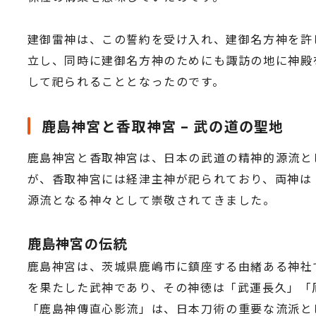
建御雷神は、この誓約を受け入れ、建御名方神を許
立し、同時に建御名方神のためにも諏訪の地に神殿
して祀られることとなったのです。
鹿島神宮と香取神宮 – 武の道の聖地
鹿島神宮と香取神宮は、日本の武道の精神的源流と
が、香取神宮には経津主神が祀られており、両神は
源流となる神々として崇敬されてきました。
鹿島神宮の伝統
鹿島神宮は、茨城県鹿嶋市に鎮座する由緒ある神社
を果たした武神であり、その神徳は「武運長久」「
「鹿島神傳直心影流」は、日本刀術の重要な流派と