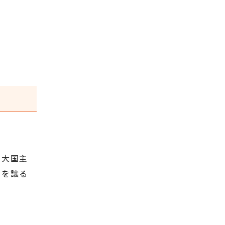
と大国主
）を譲る