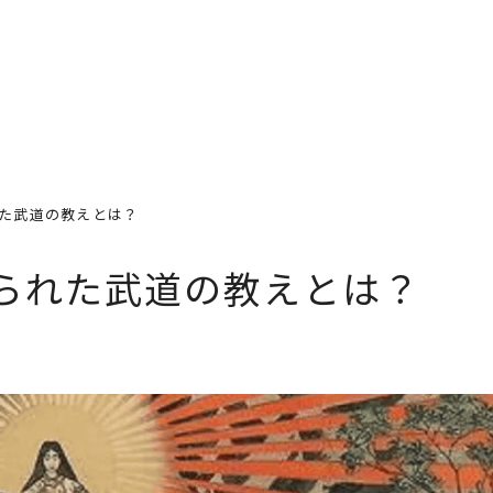
道場案内
プログラム
料金
ス
た武道の教えとは？
られた武道の教えとは？