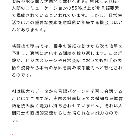
を読み取る能力が自然と養われます。研究によれば、
人間のコミュニケーションの55%以上が非言語要素
で構成されているといわれています。しかし、日常生
活ではこの重要な要素を意識的に訓練する機会はほと
んどありません。
格闘技の稽古では、相手の微細な動きから次の攻撃を
予測し、適切に対応する訓練を繰り返します。この経
験が、ビジネスシーンや日常会話においても相手の表
情や姿勢から本当の意図を読み取る能力へと転化され
るのです。
AIは膨大なデータから言語パターンを学習し会話する
ことはできますが、実際の対面状況での微細な身体言
語を読み解く能力は持ち合わせていません。それは人
間同士の直接的交流からしか得られない能力なので
す。