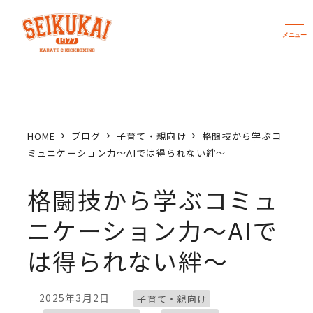
メ
イ
ン
コ
ン
テ
ン
HOME
ブログ
子育て・親向け
格闘技から学ぶコ
ツ
ミュニケーション力〜AIでは得られない絆〜
へ
格闘技から学ぶコミュ
移
動
ニケーション力〜AIで
は得られない絆〜
ブログカテゴリー
2025年3月2日
子育て・親向け
投稿日