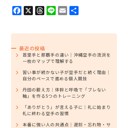
F
X
T
Li
E
共
a
h
n
m
有
c
r
e
ai
e
e
l
b
a
最近の投稿
o
d
首里手と那覇手の違い｜沖縄空手の流派を
一枚のマップで理解する
o
s
k
習い事が続かない子が空手だと続く理由｜
自分のペースで進める個人競技
丹田の鍛え方｜体幹と呼吸で「ブレない
軸」を作る5つのトレーニング
「ありがとう」が言える子に｜礼に始まり
礼に終わる空手の習慣
本番に強い人の共通点｜遅刻・忘れ物・サ