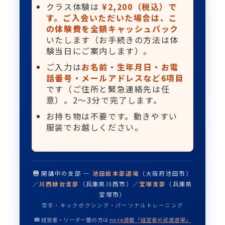
クラス体験は
¥2,200（税込）で
す。ご入会いただいた場合は、こ
の体験費を全額キャッシュバック
いたします（お手続きの方法は体
験当日にご案内します）。
ご入力は
お名前・生年月日・お電
話番号・メールアドレスなど6項目
です（ご住所と緊急連絡先は任
意）。2〜3分で完了します。
お持ち物は不要です。動きやすい
服装でお越しください。
開講中の支部 ─
池田総本部道場
（大阪府池田市）
／
川西緑台支部
（兵庫県川西市）／
宝塚支部
（兵庫県
宝塚市）
空手・キックボクシング・パーソナルトレーニング
経営者・リーダー層の方は
note連載「経営者の武道道場」