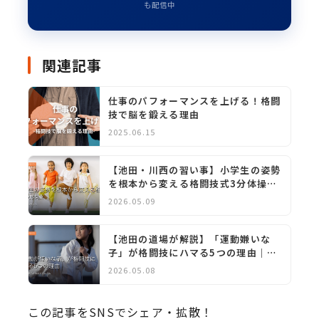
も配信中
関連記事
仕事のパフォーマンスを上げる！格闘
技で脳を鍛える理由
2025.06.15
【池田・川西の習い事】小学生の姿勢
を根本から変える格闘技式3分体操｜
空手の先生が教える
2026.05.09
【池田の道場が解説】「運動嫌いな
子」が格闘技にハマる5つの理由｜親
が知るべきメカニズム
2026.05.08
この記事をSNSでシェア・拡散！