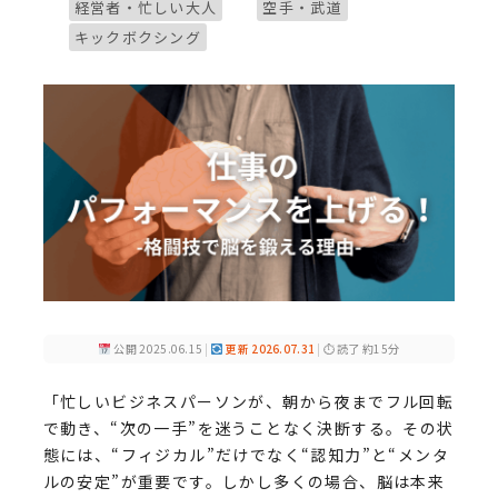
ブログカテゴリー
ブログカテゴリー
経営者・忙しい大人
空手・武道
ブログカテゴリー
キックボクシング
公開 2025.06.15
|
更新 2026.07.31
|
⏱ 読了 約15分
「忙しいビジネスパーソンが、朝から夜までフル回転
で動き、“次の一手”を迷うことなく決断する。その状
態には、“フィジカル”だけでなく“認知力”と“メンタ
ルの安定”が重要です。しかし多くの場合、脳は本来