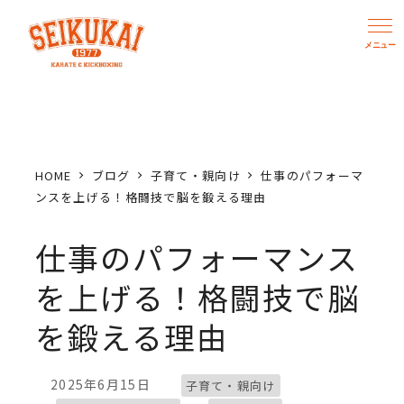
メ
イ
ン
コ
ン
テ
ン
HOME
ブログ
子育て・親向け
仕事のパフォーマ
ツ
ンスを上げる！格闘技で脳を鍛える理由
へ
仕事のパフォーマンス
移
動
を上げる！格闘技で脳
を鍛える理由
ブログカテゴリー
2025年6月15日
子育て・親向け
投稿日