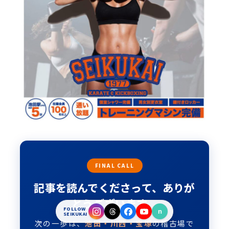
FINAL CALL
記事を読んでくださって、ありが
とうございます。
入会
体験
FOLLOW
n
SEIKUKAI
次の一歩は、
池田・川西・宝塚
の稽古場で