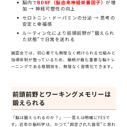
脳内で
BDNF（脳由来神経栄養因子）
が増
加 → 神経可塑性の向上
セロトニン・ドーパミンの分泌 → 思考の
安定と幸福感
ルーティン化により前頭前野が“鍛えられ
た状態”で日常を送れる
誠空会では、初心者でも無理なく続けられる仕組みと
指導体制が整っているため、継続が最も重要な脳トレ
ーニングである格闘技を、無理なく習慣化できます。
前頭前野とワーキングメモリーは
鍛えられる
「脳は鍛えられるのか？」——答えは明確にYESで
す。近年の脳科学は、かつて“固定された器官”と思わ