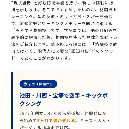
“現状維持”を好む防衛本能を持ち、新しい挑戦に抵
抗を示します。そこでおすすめしたいのが、格闘技ト
レーニング。型の反復・ミット打ち・スパーを通じ
て、前頭前野とワーキングメモリーを同時に鍛える
「思考する格闘技」です。本記事では、脳の仕組みを
段階的に解説した後、格闘技を使った具体的な脳トレ
法をご紹介します。読み終える頃には、「格闘技は武
力ではなく、現代人に必要な“認知力強化”のメソッ
ド」であることがわかります。
まずは体験から
池田・川西・宝塚で空手・キックボ
クシング
1977年創立、47年の伝統道場。経験ゼロか
ら始めて
3ヶ月で体が変わる
。キッズ・大人・
パーソナル指導まで対応。